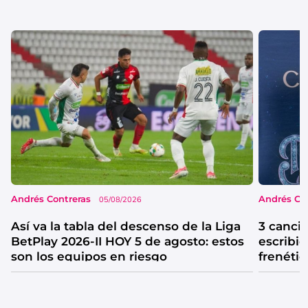
Andrés Contreras
Andrés Co
05/08/2026
Así va la tabla del descenso de la Liga
3 canci
BetPlay 2026-II HOY 5 de agosto: estos
escribió
son los equipos en riesgo
frenétic