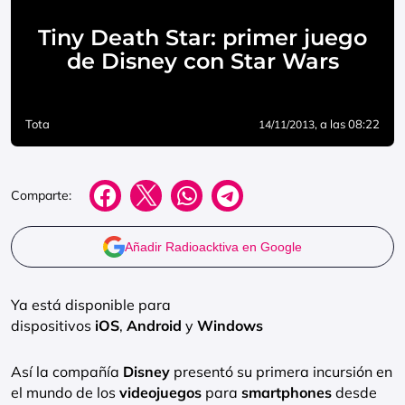
Tiny Death Star: primer juego
de Disney con Star Wars
Tota
, a las 08:22
14/11/2013
Comparte:
Añadir Radioacktiva en Google
Ya está disponible para
dispositivos
iOS
,
Android
y
Windows
Así la compañía
Disney
presentó
su primera incursión en
el mundo de los
videojuegos
para
smartphones
desde