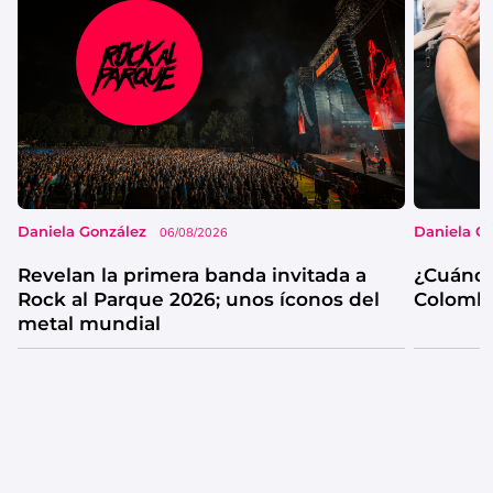
Daniela González
Daniela G
06/08/2026
Revelan la primera banda invitada a
¿Cuándo
Rock al Parque 2026; unos íconos del
Colombi
metal mundial