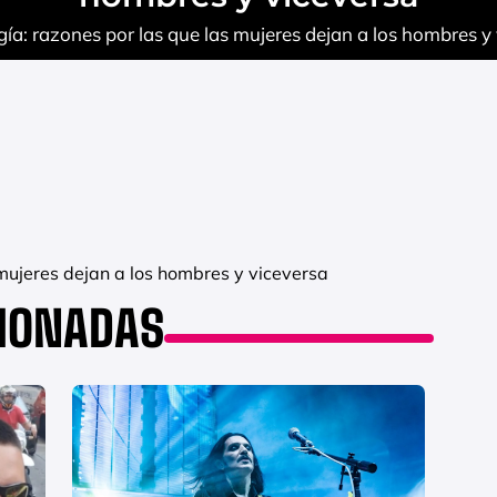
ía: razones por las que las mujeres dejan a los hombres y
 mujeres dejan a los hombres y viceversa
CIONADAS