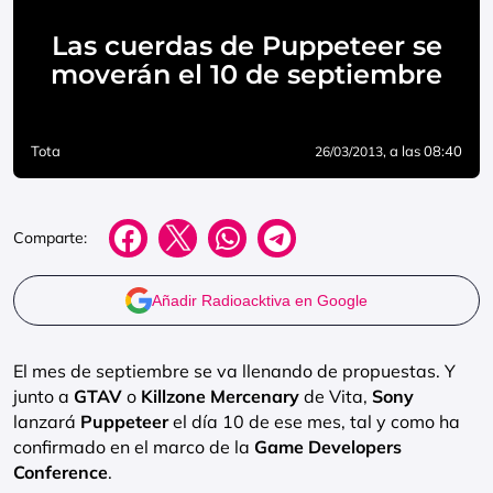
Las cuerdas de Puppeteer se
moverán el 10 de septiembre
Tota
, a las 08:40
26/03/2013
Comparte:
Añadir Radioacktiva en Google
El mes de septiembre se va llenando de propuestas. Y
junto a
GTAV
o
Killzone Mercenary
de Vita,
Sony
lanzará
Puppeteer
el día 10 de ese mes, tal y como ha
confirmado en el marco de la
Game Developers
Conference
.