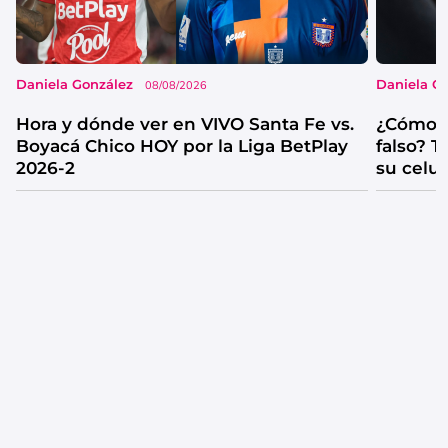
Daniela González
Daniela G
08/08/2026
Hora y dónde ver en VIVO Santa Fe vs.
¿Cómo s
Boyacá Chico HOY por la Liga BetPlay
falso? 
2026-2
su celul