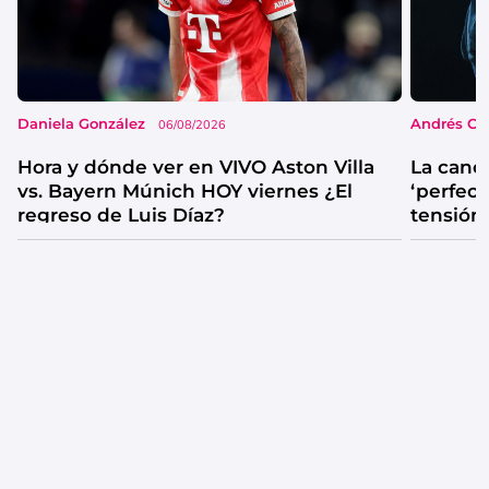
Daniela González
Andrés Co
06/08/2026
Hora y dónde ver en VIVO Aston Villa
La canc
vs. Bayern Múnich HOY viernes ¿El
‘perfecta
regreso de Luis Díaz?
tensión
catarsis