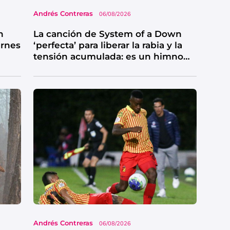
Andrés Contreras
06/08/2026
n
La canción de System of a Down
ernes
‘perfecta’ para liberar la rabia y la
tensión acumulada: es un himno
de catarsis
Andrés Contreras
06/08/2026