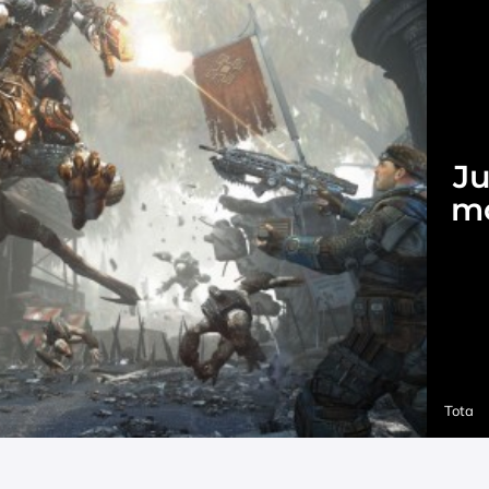
J
mo
Tota