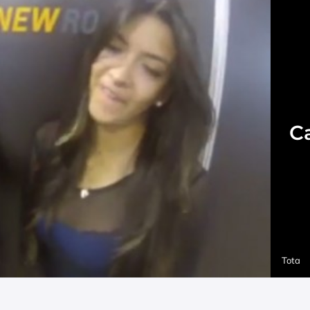
C
Tota