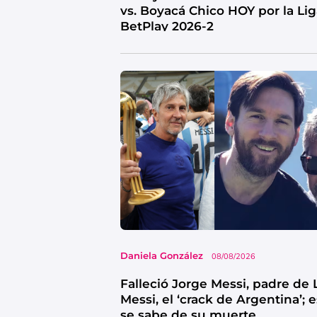
vs. Boyacá Chico HOY por la Li
BetPlay 2026-2
Daniela González
08/08/2026
Falleció Jorge Messi, padre de 
Messi, el ‘crack de Argentina’; 
se sabe de su muerte