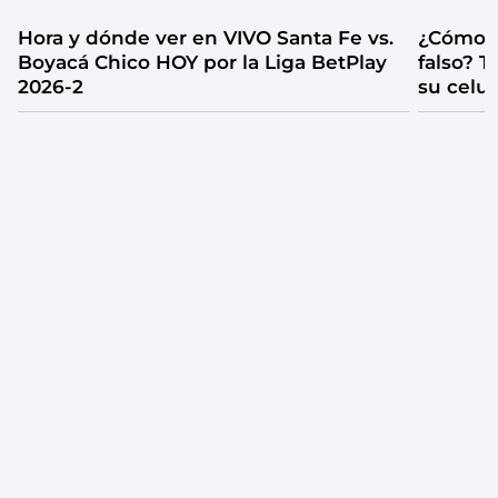
Hora y dónde ver en VIVO Santa Fe vs.
¿Cómo s
Boyacá Chico HOY por la Liga BetPlay
falso? 
2026-2
su celul