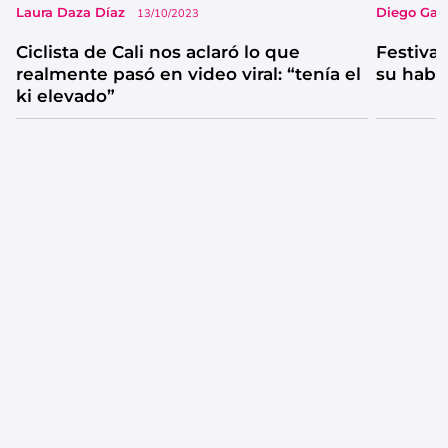
Laura Daza Díaz
Diego Garc
13/10/2023
Ciclista de Cali nos aclaró lo que
Festival
realmente pasó en video viral: “tenía el
su habi
ki elevado”