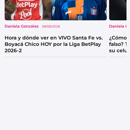
Daniela González
Daniela G
08/08/2026
Hora y dónde ver en VIVO Santa Fe vs.
¿Cómo s
Boyacá Chico HOY por la Liga BetPlay
falso? 
2026-2
su celul