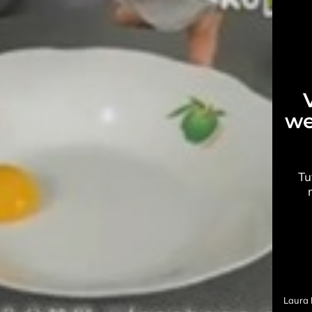
we
Tu
Laura