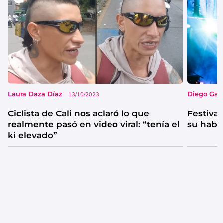
Laura Daza Díaz
Diego Garc
13/10/2023
Ciclista de Cali nos aclaró lo que
Festival
realmente pasó en video viral: “tenía el
su habi
ki elevado”