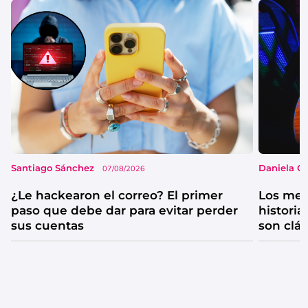
Santiago Sánchez
Daniela G
07/08/2026
¿Le hackearon el correo? El primer
Los mejo
paso que debe dar para evitar perder
historia
sus cuentas
son clá