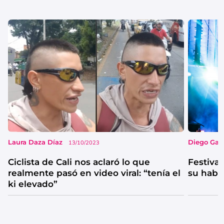
Laura Daza Díaz
Diego Garc
13/10/2023
Ciclista de Cali nos aclaró lo que
Festival
realmente pasó en video viral: “tenía el
su habi
ki elevado”