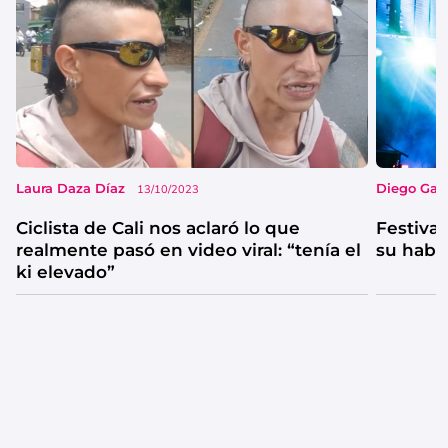
Laura Daza Díaz
Diego Garc
13/10/2023
Ciclista de Cali nos aclaró lo que
Festival
realmente pasó en video viral: “tenía el
su habi
ki elevado”