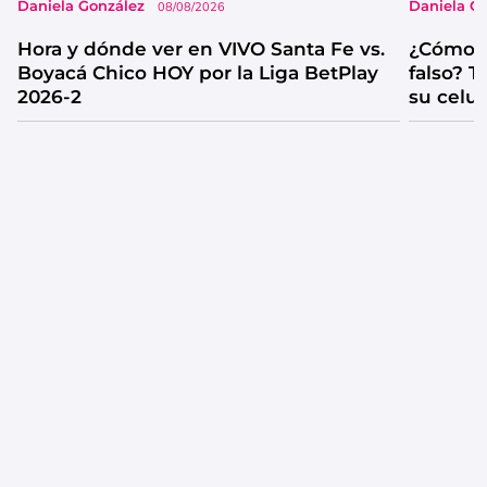
Daniela González
Daniela G
08/08/2026
Hora y dónde ver en VIVO Santa Fe vs.
¿Cómo s
Boyacá Chico HOY por la Liga BetPlay
falso? 
2026-2
su celul