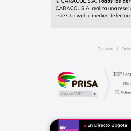
© CARACOL S.A. Todos los der
CARACOL S.A. realiza una reserva
este sitio web a medios de lectu
Contacta
Emis
Publicidad
En Directo
Bogotá
Tu contenido empezará después d