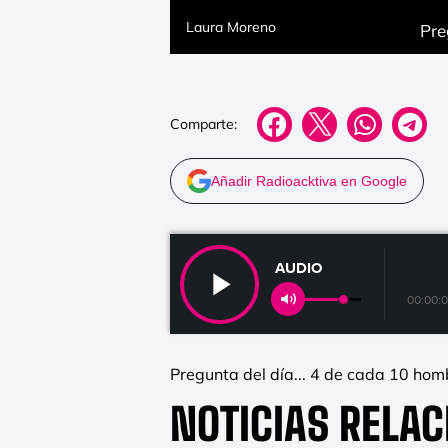
Laura Moreno
Pre
Comparte:
Añadir Radioacktiva en Google
AUDIO
00:00:
Pregunta del día... 4 de cada 10 homb
NOTICIAS RELA