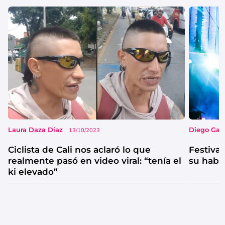
Laura Daza Díaz
Diego Garc
13/10/2023
Ciclista de Cali nos aclaró lo que
Festival
realmente pasó en video viral: “tenía el
su habi
ki elevado”