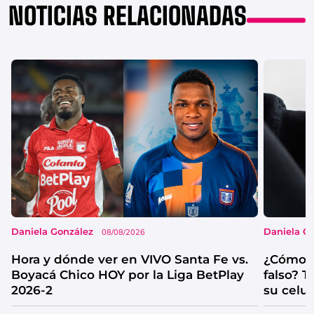
NOTICIAS RELACIONADAS
Daniela González
Daniela G
08/08/2026
Hora y dónde ver en VIVO Santa Fe vs.
¿Cómo s
Boyacá Chico HOY por la Liga BetPlay
falso? 
2026-2
su celul