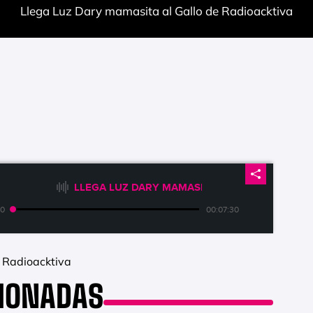
Llega Luz Dary mamasita al Gallo de Radioacktiva
LLEGA LUZ DARY MAMASITA AL GALLO DE RAD
00
00:07:30
 Radioacktiva
CIONADAS