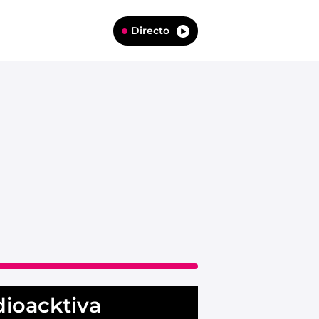
Directo
dioacktiva