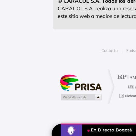
© CARACOL S.A. Todos los der
CARACOL S.A. realiza una reserva
este sitio web a medios de lectu
Contacta
Emis
Publicidad
En Directo
Bogotá
Tu contenido empezará después d