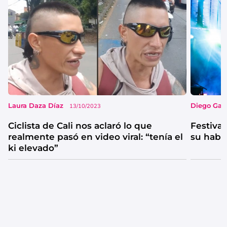
Laura Daza Díaz
Diego Garc
13/10/2023
Ciclista de Cali nos aclaró lo que
Festival
realmente pasó en video viral: “tenía el
su habi
ki elevado”