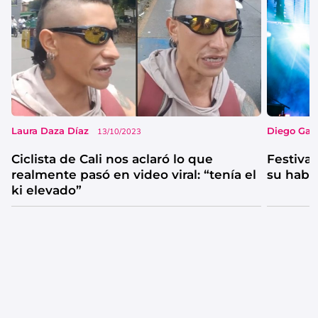
Laura Daza Díaz
Diego Garc
13/10/2023
Ciclista de Cali nos aclaró lo que
Festival
realmente pasó en video viral: “tenía el
su habi
ki elevado”