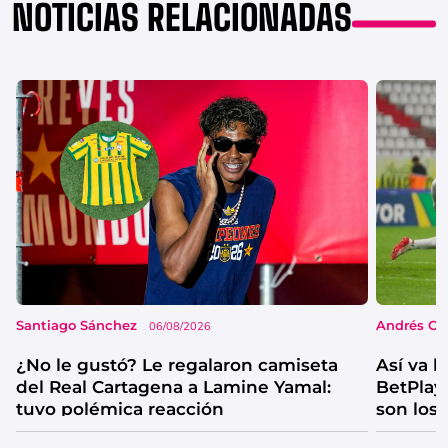
NOTICIAS RELACIONADAS
Santiago Sánchez
Andrés Co
06/08/2026
¿No le gustó? Le regalaron camiseta
Así va l
del Real Cartagena a Lamine Yamal:
BetPlay 
tuvo polémica reacción
son los