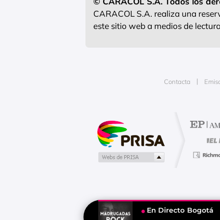
© CARACOL S.A. Todos los der
CARACOL S.A. realiza una reserva
este sitio web a medios de lectu
Contacta
Emis
Publicidad
En Directo
Bogotá
Tu contenido empezará después d