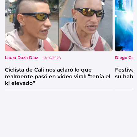
Laura Daza Díaz
Diego Garc
13/10/2023
Ciclista de Cali nos aclaró lo que
Festival
realmente pasó en video viral: “tenía el
su habi
ki elevado”