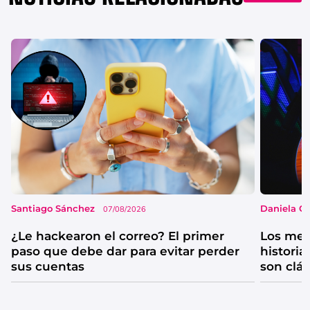
Santiago Sánchez
Daniela G
07/08/2026
¿Le hackearon el correo? El primer
Los mejo
paso que debe dar para evitar perder
historia
sus cuentas
son clá