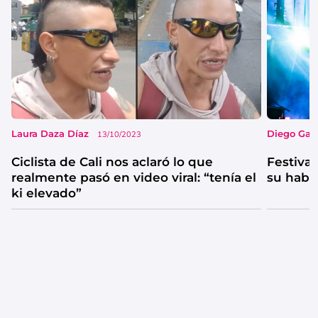
Laura Daza Díaz
Diego Garc
13/10/2023
Ciclista de Cali nos aclaró lo que
Festival
realmente pasó en video viral: “tenía el
su habi
ki elevado”