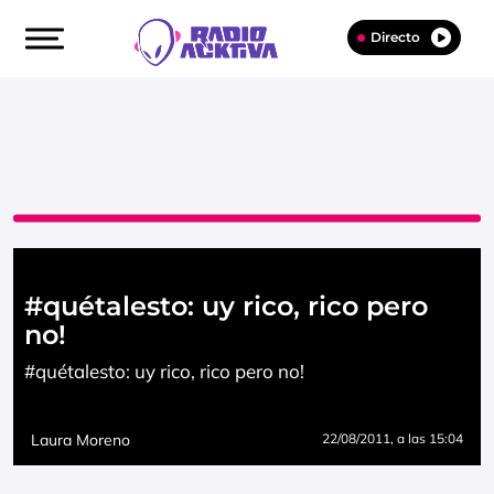
Directo
#quétalesto: uy rico, rico pero
no!
#quétalesto: uy rico, rico pero no!
Laura Moreno
22/08/2011
, a las 15:04