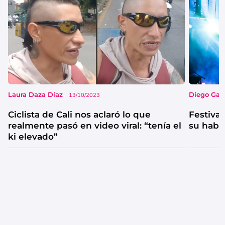
Laura Daza Díaz
Diego Garc
13/10/2023
Ciclista de Cali nos aclaró lo que
Festival
realmente pasó en video viral: “tenía el
su habi
ki elevado”