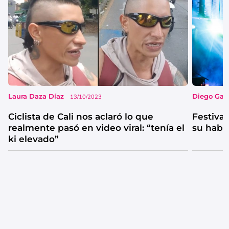
Laura Daza Díaz
Diego Garc
13/10/2023
Ciclista de Cali nos aclaró lo que
Festival
realmente pasó en video viral: “tenía el
su habi
ki elevado”