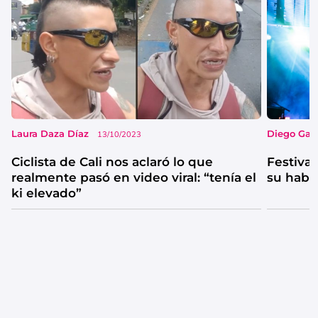
Laura Daza Díaz
Diego Garc
13/10/2023
Ciclista de Cali nos aclaró lo que
Festival
realmente pasó en video viral: “tenía el
su habi
ki elevado”