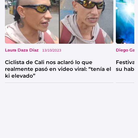
Laura Daza Díaz
Diego Garc
13/10/2023
Ciclista de Cali nos aclaró lo que
Festival
realmente pasó en video viral: “tenía el
su habi
ki elevado”