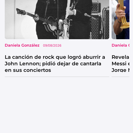
Daniela González
Daniela G
09/08/2026
La canción de rock que logró aburrir a
Revelan
John Lennon; pidió dejar de cantarla
Messi e
en sus conciertos
Jorge M