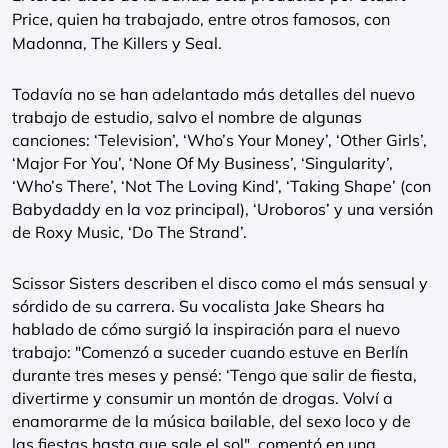
Price, quien ha trabajado, entre otros famosos, con
Madonna, The Killers y Seal.
Todavía no se han adelantado más detalles del nuevo
trabajo de estudio, salvo el nombre de algunas
canciones: ‘Television’, ‘Who’s Your Money’, ‘Other Girls’,
‘Major For You’, ‘None Of My Business’, ‘Singularity’,
‘Who’s There’, ‘Not The Loving Kind’, ‘Taking Shape’ (con
Babydaddy en la voz principal), ‘Uroboros’ y una versión
de Roxy Music, ‘Do The Strand’.
Scissor Sisters describen el disco como el más sensual y
sórdido de su carrera. Su vocalista Jake Shears ha
hablado de cómo surgió la inspiración para el nuevo
trabajo: "Comenzó a suceder cuando estuve en Berlín
durante tres meses y pensé: ‘Tengo que salir de fiesta,
divertirme y consumir un montón de drogas. Volví a
enamorarme de la música bailable, del sexo loco y de
las fiestas hasta que sale el sol", comentó en una