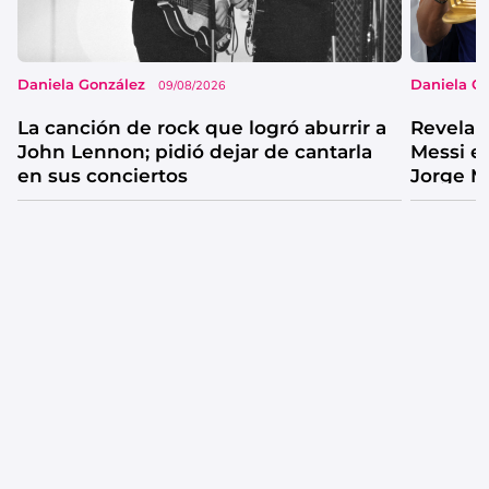
Daniela González
Daniela G
09/08/2026
La canción de rock que logró aburrir a
Revelan
John Lennon; pidió dejar de cantarla
Messi e
en sus conciertos
Jorge M