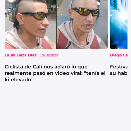
Laura Daza Díaz
Diego Garc
13/10/2023
Ciclista de Cali nos aclaró lo que
Festival
realmente pasó en video viral: “tenía el
su habi
ki elevado”