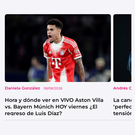
Daniela González
Andrés Co
06/08/2026
Hora y dónde ver en VIVO Aston Villa
La canc
vs. Bayern Múnich HOY viernes ¿El
‘perfecta
regreso de Luis Díaz?
tensión
catarsis