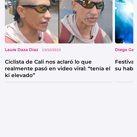
Laura Daza Díaz
Diego Garc
13/10/2023
Ciclista de Cali nos aclaró lo que
Festival
realmente pasó en video viral: “tenía el
su habi
ki elevado”