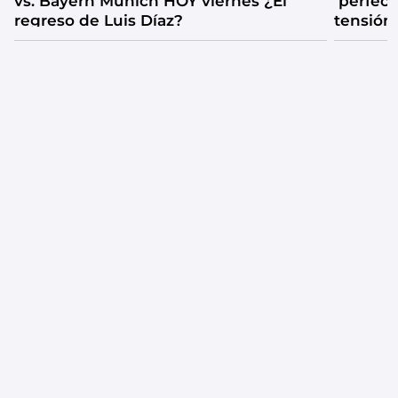
vs. Bayern Múnich HOY viernes ¿El
‘perfecta
regreso de Luis Díaz?
tensión
catarsis