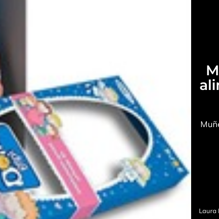
M
al
Muñe
Laura