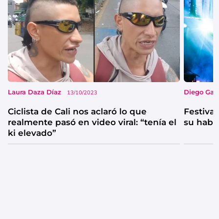
Laura Daza Díaz
Diego Garc
13/10/2023
Ciclista de Cali nos aclaró lo que
Festival
realmente pasó en video viral: “tenía el
su habi
ki elevado”