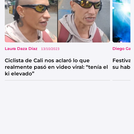
Laura Daza Díaz
Diego Garc
13/10/2023
Ciclista de Cali nos aclaró lo que
Festival
realmente pasó en video viral: “tenía el
su habi
ki elevado”