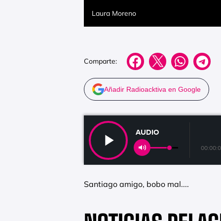
Laura Moreno
Comparte:
Añadir Radioacktiva en Google
AUDIO
00:00:
Santiago amigo, bobo mal....