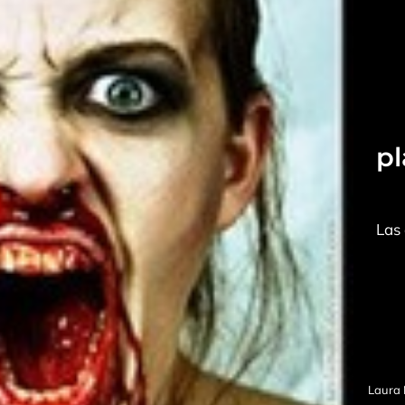
pl
Las 
Laura