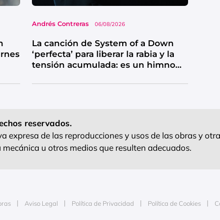
Andrés Contreras
06/08/2026
n
La canción de System of a Down
ernes
‘perfecta’ para liberar la rabia y la
tensión acumulada: es un himno
de catarsis
echos reservados.
 expresa de las reproducciones y usos de las obras y otra
ra mecánica u otros medios que resulten adecuados.
oras
Aviso Legal
Política de Privacidad
Política de Cookies
C