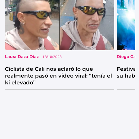
Laura Daza Díaz
Diego Garc
13/10/2023
Ciclista de Cali nos aclaró lo que
Festival
realmente pasó en video viral: “tenía el
su habi
ki elevado”