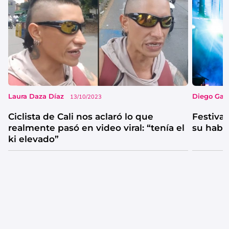
Laura Daza Díaz
Diego Garc
13/10/2023
Ciclista de Cali nos aclaró lo que
Festival
realmente pasó en video viral: “tenía el
su habi
ki elevado”