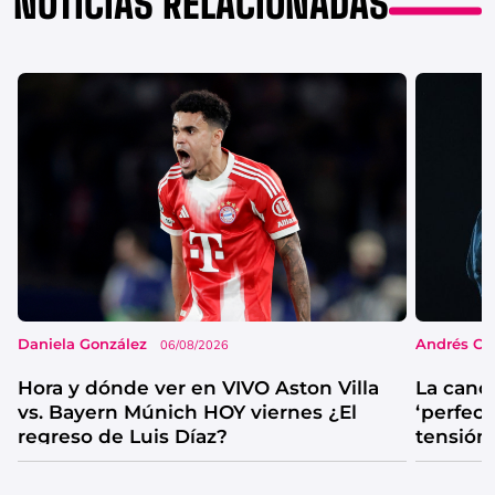
NOTICIAS RELACIONADAS
Daniela González
Andrés Co
06/08/2026
Hora y dónde ver en VIVO Aston Villa
La canc
vs. Bayern Múnich HOY viernes ¿El
‘perfecta
regreso de Luis Díaz?
tensión
catarsis