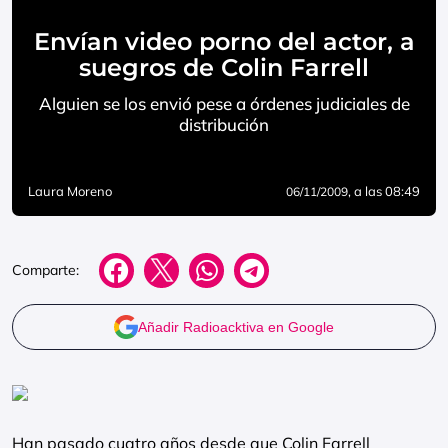
Envían video porno del actor, a
suegros de Colin Farrell
Alguien se los envió pese a órdenes judiciales de
distribución
Laura Moreno
, a las 08:49
06/11/2009
Comparte:
Añadir Radioacktiva en Google
Han pasado cuatro años desde que Colin Farrell