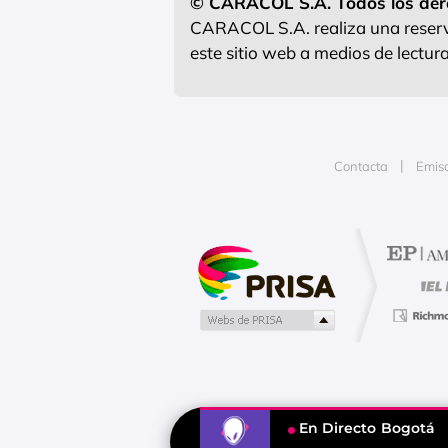
© CARACOL S.A. Todos los der
CARACOL S.A. realiza una reserva
este sitio web a medios de lectu
Contacta
Emis
Publicidad
En Directo
Bogotá
Tu contenido empezará después d