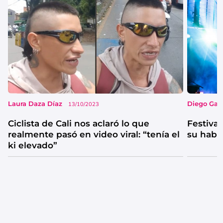
Laura Daza Díaz
Diego Garc
13/10/2023
Ciclista de Cali nos aclaró lo que
Festival
realmente pasó en video viral: “tenía el
su habi
ki elevado”