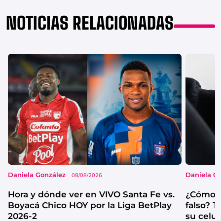
NOTICIAS RELACIONADAS
Daniela González
Daniela G
08/08/2026
Hora y dónde ver en VIVO Santa Fe vs.
¿Cómo s
Boyacá Chico HOY por la Liga BetPlay
falso? 
2026-2
su celul