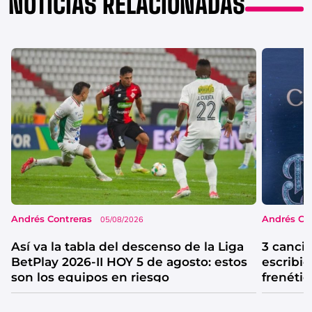
NOTICIAS RELACIONADAS
Andrés Contreras
Andrés Co
05/08/2026
Así va la tabla del descenso de la Liga
3 canci
BetPlay 2026-II HOY 5 de agosto: estos
escribió
son los equipos en riesgo
frenétic